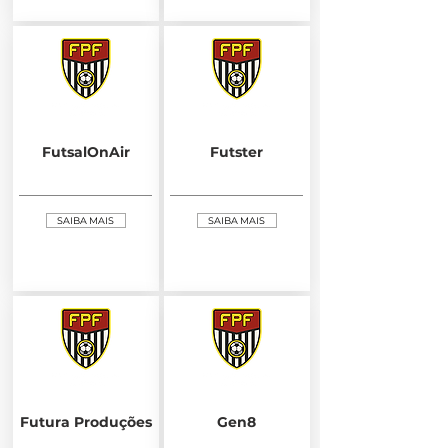
FutsalOnAir
Futster
SAIBA MAIS
SAIBA MAIS
Futura Produções
Gen8