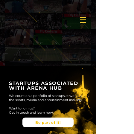
STARTUPS ASSOCIATED
WITH ARENA HUB
We count on a portfolio of startups at work in
the sports, media and entertainment industry.
Want to join us?
Get in touch and learn how.
Be part of it!