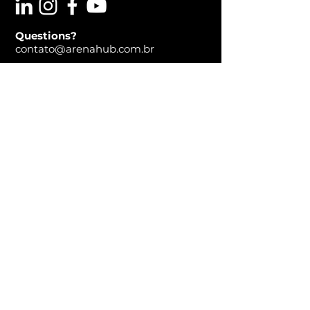
Questions?
contato@arenahub.com.br
ADDRESS
Allianz Parque
Av Francisco Matarazzo, 1705
creation and production:
Parceiros Estratégicos:
© 2022 by Arena Hub by 2simplemkt.com