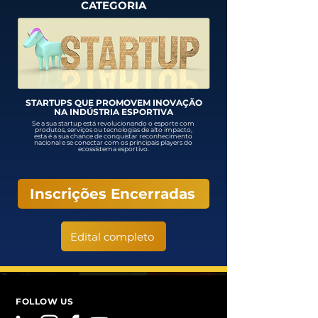
CATEGORIA
STARTUPS QUE PROMOVEM INOVAÇÃO
NA INDÚSTRIA ESPORTIVA
Se a sua startup está revolucionando o esporte com
produtos, serviços ou tecnologias de alto impacto,
esta é a sua chance de conquistar reconhecimento
nacional e se conectar com os principais players do
ecossistema esportivo.
Inscrições Encerradas
Edital completo
FOLLOW US