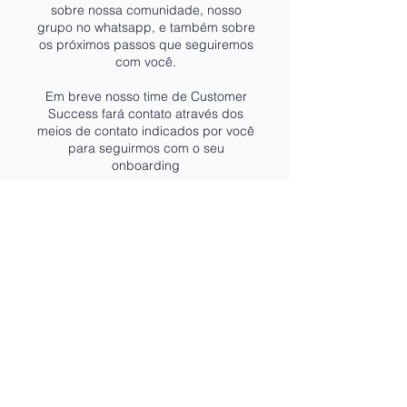
sobre nossa comunidade, nosso
grupo no whatsapp, e também sobre
os próximos passos que seguiremos
com você.
Em breve nosso time de Customer
Success fará contato através dos
meios de contato indicados por você
para seguirmos com o seu
onboarding
Estamos muito felizes com a sua
chegada!
FOLLOW US
Questions?
contato@arenahub.com.br